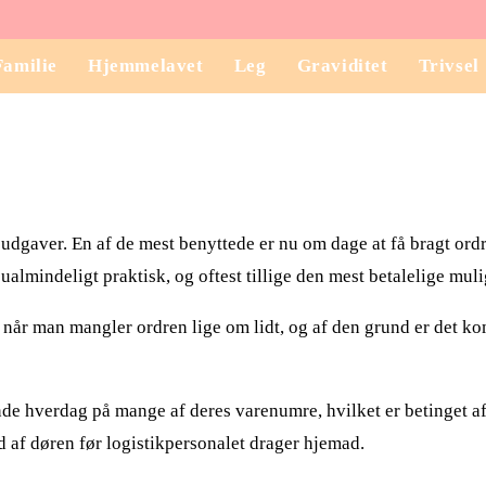
Familie
Hjemmelavet
Leg
Graviditet
Trivsel
sudgaver. En af de mest benyttede er nu om dage at få bragt ord
ualmindeligt praktisk, og oftest tillige den mest betalelige muli
år man mangler ordren lige om lidt, og af den grund er det kom
e hverdag på mange af deres varenumre, hvilket er betinget af
d af døren før logistikpersonalet drager hjemad.