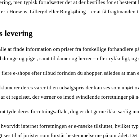
evering, men typisk forudsætter det at der bestilles for et best
r i Horsens, Lillerød eller Ringkøbing – er at få fragtmanden t
s levering
le at finde information om priser fra forskellige forhandlere på
til drenge og piger, samt til damer og herrer – eftertrykkeligt, 
lere e-shops efter tilbud forinden du shopper, således at man er
lamerer deres varer til en udsalgspris der kan ses som uhørt ov
l af et regelsæt, der værner os imod svindlende forretninger på ne
 tyde deres forretningsaftale, dog er det gerne ikke særlig m
rvidt internet forretningen er e-mærke tilsluttet, hvilket typi
ses til af jurister som forstår bestemmelserne på området. Det e