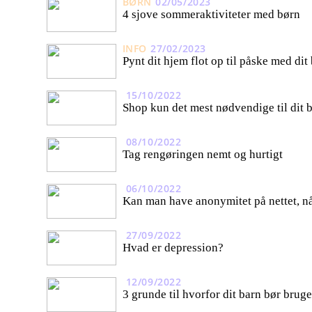
BØRN
02/05/2023
4 sjove sommeraktiviteter med børn
INFO
27/02/2023
Pynt dit hjem flot op til påske med dit
15/10/2022
Shop kun det mest nødvendige til dit 
08/10/2022
Tag rengøringen nemt og hurtigt
06/10/2022
Kan man have anonymitet på nettet, n
27/09/2022
Hvad er depression?
12/09/2022
3 grunde til hvorfor dit barn bør bruge