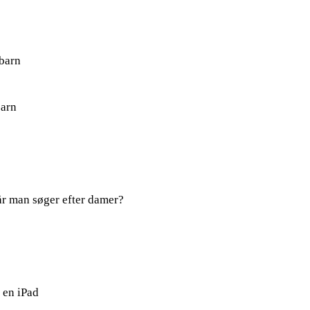
 barn
barn
år man søger efter damer?
 en iPad