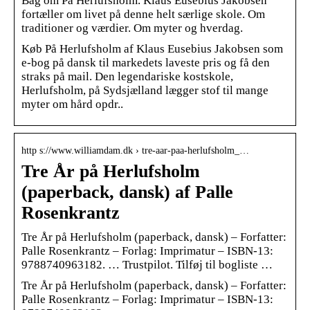
Bag om På Herlufsholm. Klaus Eusebius Jakobsen
fortæller om livet på denne helt særlige skole. Om
traditioner og værdier. Om myter og hverdag.
Køb På Herlufsholm af Klaus Eusebius Jakobsen som
e-bog på dansk til markedets laveste pris og få den
straks på mail. Den legendariske kostskole,
Herlufsholm, på Sydsjælland lægger stof til mange
myter om hård opdr..
http s://www.williamdam.dk › tre-aar-paa-herlufsholm_…
Tre År på Herlufsholm
(paperback, dansk) af Palle
Rosenkrantz
Tre År på Herlufsholm (paperback, dansk) – Forfatter:
Palle Rosenkrantz – Forlag: Imprimatur – ISBN-13:
9788740963182. … Trustpilot. Tilføj til bogliste …
Tre År på Herlufsholm (paperback, dansk) – Forfatter:
Palle Rosenkrantz – Forlag: Imprimatur – ISBN-13: