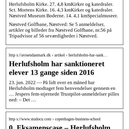
Herlufsholm Kirke. 27. 4,8 kmKirker og katedraler.
Sct. Mortens Kirke. 16. 4,3 kmKirker og katedraler.
Næstved Museum Boderne. 14. 4,1 kmSpecialmuseer.
Næstved Golfbane, Næstved: Se 5 anmeldelser,
artikler og billeder fra Næstved Golfbane, nr.56 på
Tripadvisor af 56 seværdigheder i Næstved.
http s://avisendanmark.dk › artikel › herlufsholm-har-sank…
Herlufsholm har sanktioneret
elever 13 gange siden 2016
23. jun. 2022 — På lidt over en måned har
Herlufsholm modtaget fem henvendelser gennem en
… Jespers fem-stjernede Trustpilot-anmeldelser pilles
ned: – Det …
http s://www.studocu.com › copenhagen-business-school
0. Eksamenscase – Herlufsholm